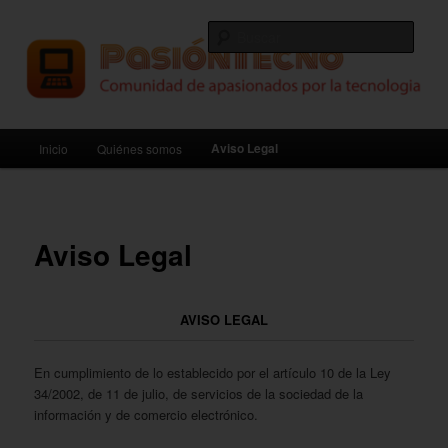
Ir
Comunidad de apasionados por la tecnologia
al
Busc
contenido
principal
PasiónTecno
Menú
Aviso Legal
Inicio
Quiénes somos
principal
Aviso Legal
AVISO LEGAL
En cumplimiento de lo establecido por el artículo 10 de la Ley
34/2002, de 11 de julio, de servicios de la sociedad de la
información y de comercio electrónico.