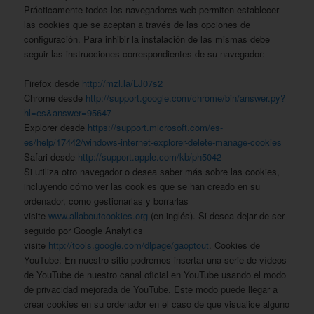
Prácticamente todos los navegadores web permiten establecer
las cookies que se aceptan a través de las opciones de
configuración. Para inhibir la instalación de las mismas debe
seguir las instrucciones correspondientes de su navegador:
Firefox desde
http://mzl.la/LJ07s2
Chrome desde
http://support.google.com/chrome/bin/answer.py?
hl=es&answer=95647
Explorer desde
https://support.microsoft.com/es-
es/help/17442/windows-internet-explorer-delete-manage-cookies
Safari desde
http://support.apple.com/kb/ph5042
Si utiliza otro navegador o desea saber más sobre las cookies,
incluyendo cómo ver las cookies que se han creado en su
ordenador, como gestionarlas y borrarlas
visite
www.allaboutcookies.org
(en inglés). Si desea dejar de ser
seguido por Google Analytics
visite
http://tools.google.com/dlpage/gaoptout
. Cookies de
YouTube: En nuestro sitio podremos insertar una serie de vídeos
de YouTube de nuestro canal oficial en YouTube usando el modo
de privacidad mejorada de YouTube. Este modo puede llegar a
crear cookies en su ordenador en el caso de que visualice alguno