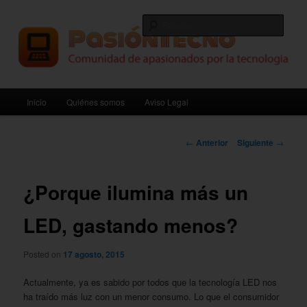
Ir
Comunidad de apasionados por la tecnologia
al
Busc
contenido
principal
PasiónTecno
Menú
Inicio
Quiénes somos
Aviso Legal
principal
Navegación
←
Anterior
Siguiente
→
de
entradas
¿Porque ilumina más un
LED, gastando menos?
Posted on
17 agosto, 2015
Actualmente, ya es sabido por todos que la tecnología LED nos
ha traído más luz con un menor consumo. Lo que el consumidor