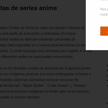
as de series anime
Nos 
medir
tados Unidos de Amercia cada año gastan millones de
 este estilo de animación e historietas.(Comprar
chos fanáticos disfrutan vistiendo camisetas de
agon ball inspiradas en el anime para demostrar su amor
miento. Cuando busques una camiseta para regalar a un fan
 diferentes estilos en que puedes encontrarlas.
das en los Estados Unidos de Amercia por lo general ponen
s con imágenes alusivas a la serie estampadas al frente o
ampadas sobre las camisetas incluyen escenas de
l Alchemist”, “Black Buttler”, “Code Geass” y “Hetalia”.
lamente incluyen imágenes al frente, pero otras incluyen
mpado al reverso también.