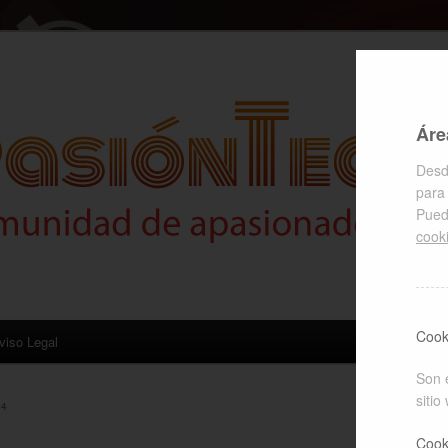
la tecnologia
Áre
Desd
para 
Pued
cook
Cook
viso Legal
Son 
sitio
14
Cook