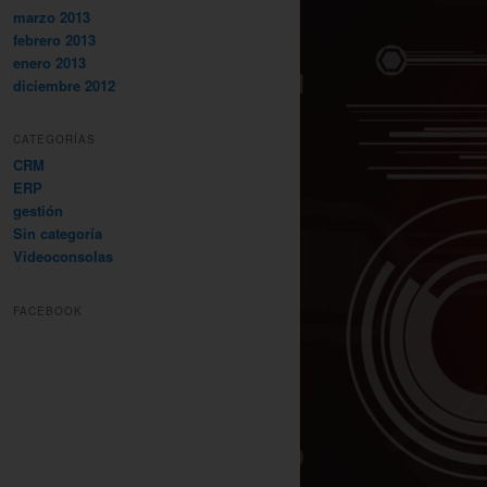
marzo 2013
febrero 2013
enero 2013
diciembre 2012
CATEGORÍAS
CRM
ERP
gestión
Sin categoría
Videoconsolas
FACEBOOK