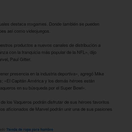
uales destaca
mxgames
. Donde
también
se pueden
roes asi como videojuegos.
stros productos a nuevos canales de distribución a
nza con la franquicia más popular de la NFL», dijo
vel, Paul Gitter.
ener presencia en la industria deportiva», agregó Mike
ias; «El Capitán América y los demás héroes están
Vaqueros en su búsqueda por el Super Bowl».
 de los Vaqueros podrán disfrutar de sus héroes favoritos
 los aficionados de Marvel podrán unir una de sus pasiones
tado
Tienda de ropa para hombre