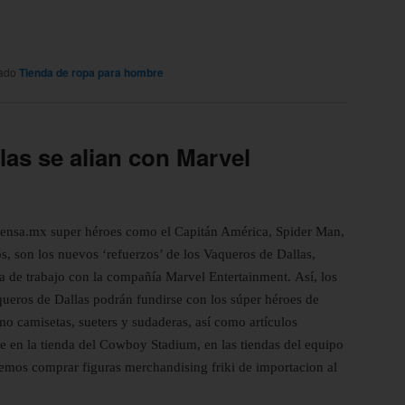
tado
Tienda de ropa para hombre
las se alian con Marvel
prensa.mx super héroes como el Capitán América, Spider Man,
s, son los nuevos ‘refuerzos’ de los Vaqueros de Dallas,
 de trabajo con la compañía Marvel Entertainment. Así, los
aqueros de Dallas podrán fundirse con los
súper
héroes de
o camisetas, sueters y sudaderas, así como artículos
e en la tienda del Cowboy Stadium, en las tiendas del equipo
os comprar figuras merchandising friki de importacion al