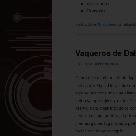
Accesorios
Consolas
Publicado en
Sin categoría
|
Etique
Vaqueros de Dal
Posted on
14 enero, 2014
Como dice en el articulo de la
Hulk, Iron Man, Thor, entre otro
equipo que consumó una alianza
colores, logo y jersey de los V
Marvel para crear productos com
deportivos que podrán adquirirs
y en mxgames lugar donde podem
mejor precio por ejemplo.