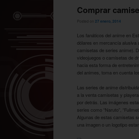
Comprar camiset
Posted on
27 enero, 2014
Los fanáticos del anime en Es
dólares en mercancía alusiva a
camisetas de series anime). Di
videojuegos o
camisetas de dr
hacia esta forma de entreteni
del animes, toma en cuenta los
Las series de anime distribui
a la venta camisetas y playera
por detrás. Las imágenes est
series como “Naruto”, “Fullmeta
Algunas de estas camisetas so
una imagen o un logotipo esta