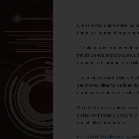
.
O en tiendas online entre las
c
encontrar figuras de super he
«Continuamos expandiendo nue
través de esa emocionante alia
presidente de productos de Mar
«La unión ayudará a Marvel a t
Jerchower, director de licenc
emocionados de unirse a los 
De esta forma, los aficionados
en las camisetas y jersey’s, y
con el fútbol americano.
Publicado en
Sin categoría
|
Etique